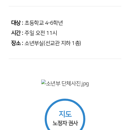
대상 :
초등학교 4-6학년
시간 :
주일 오전 11시
장소 :
소년부실(선교관 지하 1층)
지도
노정자 권사